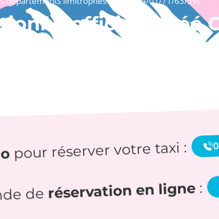
 départements limitrophes (38/73/74/01/71/63/39)
tionné officiel agréé
ation des hôpitaux et cl
0
pour réserver votre taxi :
ro
:
réservation en ligne
nde de