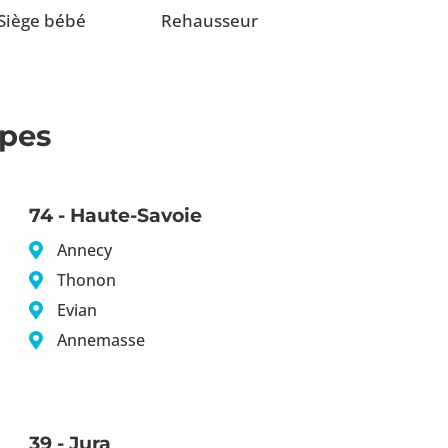
Siège bébé
Rehausseur
lpes
74 - Haute-Savoie
Annecy
Thonon
Evian
Annemasse
39 - Jura