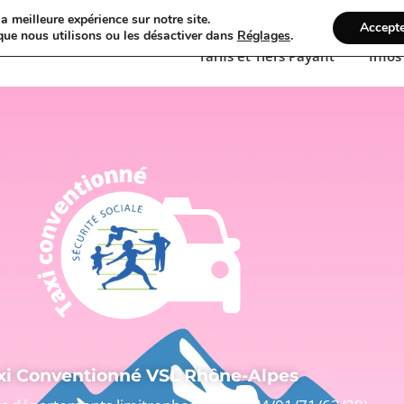
a meilleure expérience sur notre site.
Accept
Conventionné Toutes distances
Véhicule
Pri
que nous utilisons ou les désactiver dans
Réglages
.
Tarifs et Tiers Payant
Infos
xi Conventionné VSL Rhône-Alpes