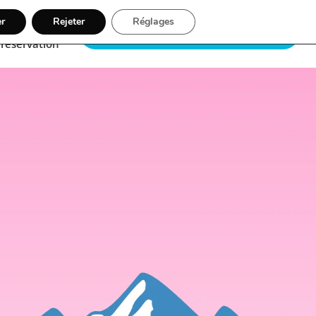
er
Rejeter
Réglages
se en charge
Demande de réservation
 réservation