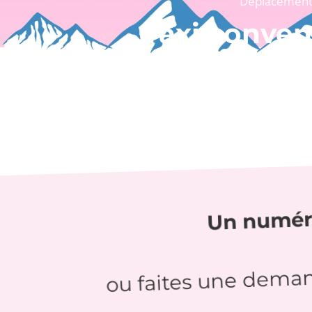
Déplacements
Taxi conven
Au départ ou à destin
Un numé
ou faites une dema