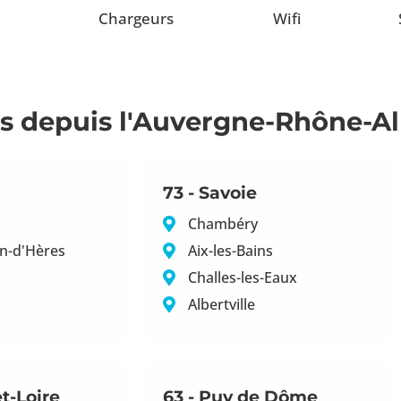
Chargeurs
Wifi
s depuis l'Auvergne-Rhône-A
73 - Savoie
Chambéry
in-d'Hères
Aix-les-Bains
Challes-les-Eaux
Albertville
et-Loire
63 - Puy de Dôme